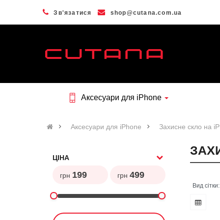
Зв'язатися
shop@cutana.com.ua
Аксесуари для iPhone
Аксесуари для iPhone
Захисне скло на i
ЗАХИ
ЦІНА
грн
грн
Вид сітки: