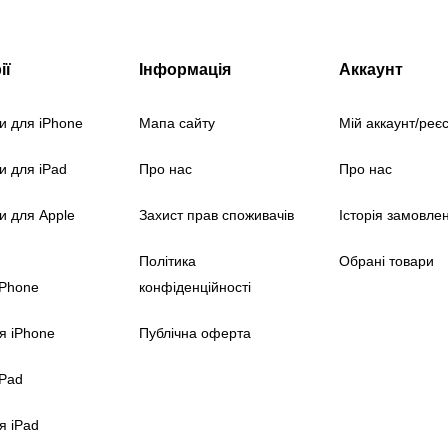
ії
Інформація
Аккаунт
и для iPhone
Мапа сайту
Мій аккаунт/реє
и для iPad
Про нас
Про нас
и для Apple
Захист прав споживачів
Історія замовле
Політика
Обрані товари
iPhone
конфіденційності
я iPhone
Публічна оферта
iPad
я iPad