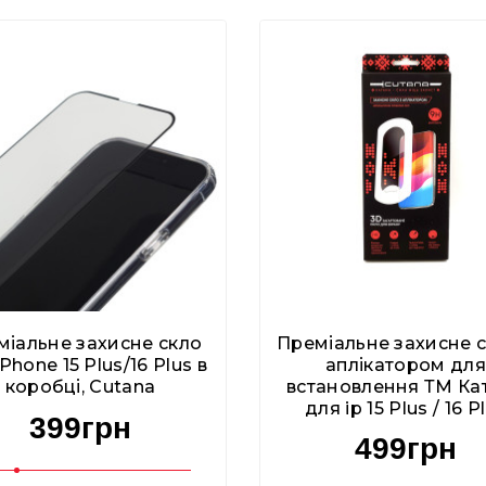
міальне захисне скло
Преміальне захисне с
Phone 15 Plus/16 Plus в
аплікатором для
коробці, Cutana
встановлення ТМ Ка
для ip 15 Plus / 16 P
399грн
499грн