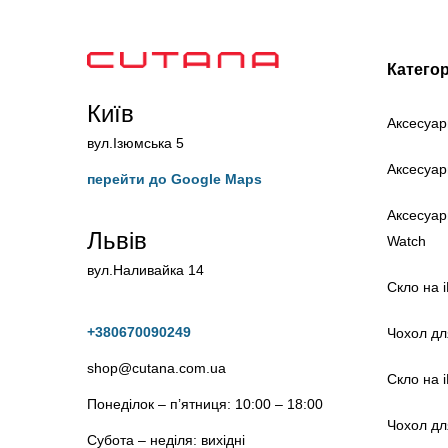
Категор
Київ
Аксесуар
вул.Ізюмська 5
Аксесуар
перейти до Google Maps
Аксесуар
Львів
Watch
вул.Наливайка 14
Скло на 
+380670090249
Чохол дл
shop@cutana.com.ua
Скло на 
Понеділок – п’ятниця: 10:00 – 18:00
Чохол дл
Субота – неділя: вихідні