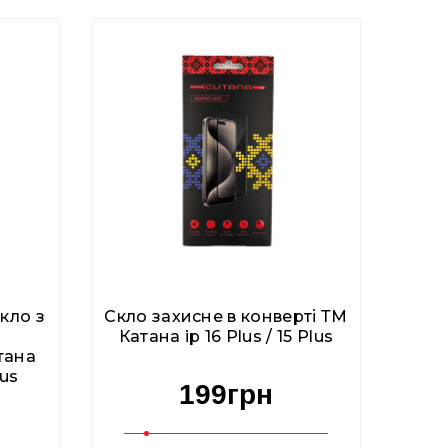
кло з
Скло захисне в конверті ТМ
Катана ip 16 Plus / 15 Plus
тана
lus
199грн