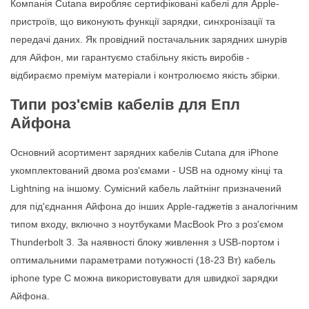
Компанія Cutana виробляє сертифіковані кабелі для Apple-
пристроїв, що виконують функції зарядки, синхронізації та
передачі даних. Як провідний постачальник зарядних шнурів
для Айфон, ми гарантуємо стабільну якість виробів -
відбираємо преміум матеріали і контролюємо якість збірки.
Типи роз'ємів кабелів для Епл
Айфона
Основний асортимент зарядних кабелів Cutana для iPhone
укомплектований двома роз'ємами - USB на одному кінці та
Lightning на іншому. Сумісний кабель лайтнінг призначений
для під'єднання Айфона до інших Apple-гаджетів з аналогічним
типом входу, включно з ноутбуками MacBook Pro з роз'ємом
Thunderbolt 3. За наявності блоку живлення з USB-портом і
оптимальними параметрами потужності (18-23 Вт) кабель
iphone type C можна використовувати для швидкої зарядки
Айфона.