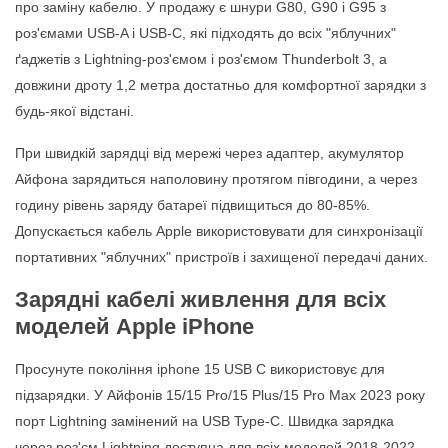
про заміну кабелю. У продажу є шнури G80, G90 і G95 з
роз'ємами USB-A і USB-C, які підходять до всіх "яблучних"
ґаджетів з Lightning-роз'ємом і роз'ємом Thunderbolt 3, а
довжини дроту 1,2 метра достатньо для комфортної зарядки з
будь-якої відстані.
При швидкій зарядці від мережі через адаптер, акумулятор
Айфона зарядиться наполовину протягом півгодини, а через
годину рівень заряду батареї підвищиться до 80-85%.
Допускається кабель Apple використовувати для синхронізації
портативних "яблучних" пристроїв і захищеної передачі даних.
Зарядні кабелі живлення для всіх
моделей Apple iPhone
Просунуте покоління iphone 15 USB C використовує для
підзарядки. У Айфонів 15/15 Pro/15 Plus/15 Pro Max 2023 року
порт Lightning замінений на USB Type-C. Швидка зарядка
через роз'єм Lightning доступна для всіх моделей 2018-2022