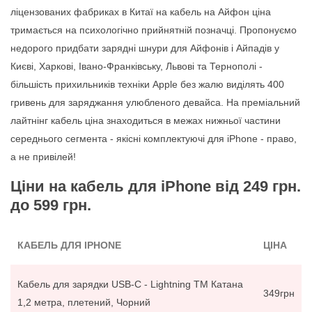
ліцензованих фабриках в Китаї на кабель на Айфон ціна
тримається на психологічно прийнятній позначці. Пропонуємо
недорого придбати зарядні шнури для Айфонів і Айпадів у
Києві, Харкові, Івано-Франківську, Львові та Тернополі -
більшість прихильників техніки Apple без жалю виділять 400
гривень для заряджання улюбленого девайса. На преміальний
лайтнінг кабель ціна знаходиться в межах нижньої частини
середнього сегмента - якісні комплектуючі для iPhone - право,
а не привілей!
Ціни на кабель для iPhone від 249 грн.
до 599 грн.
КАБЕЛЬ ДЛЯ IPHONE
ЦІНА
Кабель для зарядки USB-C - Lightning ТМ Катана
349грн
1,2 метра, плетений, Чорний