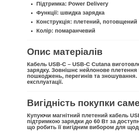
Підтримка:
Power Delivery
Функції:
швидка зарядка
Конструкція:
плетений, потовщений 
Колір:
помаранчевий
Опис матеріалів
Кабель
USB-C – USB-C Cutana
виготовл
зарядку. Зовнішнє
нейлонове плетення
пошкоджень, перегинів та зношування. 
експлуатації.
Вигідність покупки саме
Купуючи
магнітний плетений кабель US
підтримкою
зарядки до 60 Вт
за доступ
що робить її вигідним вибором для що