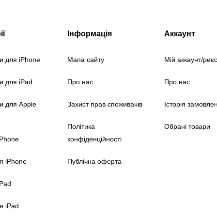
ії
Інформація
Аккаунт
и для iPhone
Мапа сайту
Мій аккаунт/реє
и для iPad
Про нас
Про нас
и для Apple
Захист прав споживачів
Історія замовле
Політика
Обрані товари
iPhone
конфіденційності
я iPhone
Публічна оферта
iPad
я iPad