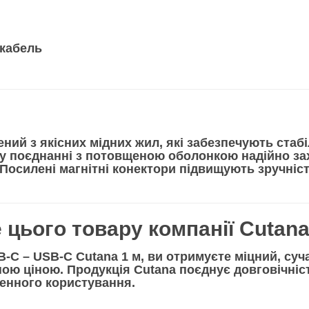
кабель
ений з
якісних мідних жил
, які забезпечують ста
у поєднанні з
потовщеною оболонкою
надійно за
Посилені магнітні конектори підвищують зручніс
 цього товару компанії Cutan
B-C – USB-C Cutana 1 м
, ви отримуєте
міцний, суч
ною ціною. Продукція
Cutana
поєднує довговічніст
денного користування.