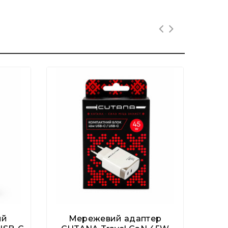
ий
Мережевий адаптер
М