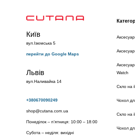
Категор
Київ
Аксесуар
вул.Ізюмська 5
Аксесуар
перейти до Google Maps
Аксесуар
Львів
Watch
вул.Наливайка 14
Скло на 
+380670090249
Чохол дл
shop@cutana.com.ua
Скло на 
Понеділок – п’ятниця: 10:00 – 18:00
Чохол дл
Субота – неділя: вихідні