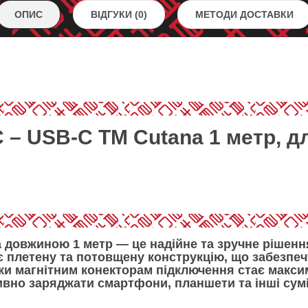
ОПИС
ВІДГУКИ (0)
МЕТОДИ ДОСТАВКИ
 – USB-C ТМ Cutana 1 метр, д
a
довжиною
1 метр
— це надійне та зручне рішенн
ає
плетену та потовщену конструкцію
, що забезпеч
яки
магнітним конекторам
підключення стає макси
вно заряджати смартфони, планшети та інші сумі