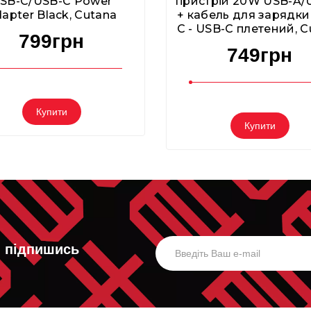
SB-C/USB-C Power
пристрій 20W USB-A/
apter Black, Cutana
+ кабель для зарядки
C - USB-C плетений, C
799грн
749грн
Купити
Купити
, підпишись