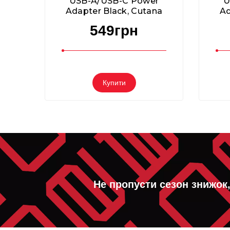
USB-A/USB-C Power
U
Adapter Black, Cutana
Ad
549грн
Купити
Не пропусти сезон знижок