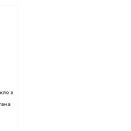
кло з
тана