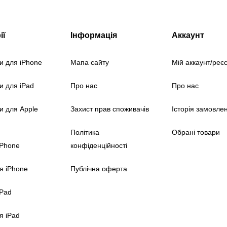
ії
Інформація
Аккаунт
и для iPhone
Мапа сайту
Мій аккаунт/реє
и для iPad
Про нас
Про нас
и для Apple
Захист прав споживачів
Історія замовле
Політика
Обрані товари
iPhone
конфіденційності
я iPhone
Публічна оферта
iPad
я iPad