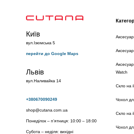
Категор
Київ
Аксесуар
вул.Ізюмська 5
Аксесуар
перейти до Google Maps
Аксесуар
Львів
Watch
вул.Наливайка 14
Скло на 
+380670090249
Чохол дл
shop@cutana.com.ua
Скло на 
Понеділок – п’ятниця: 10:00 – 18:00
Чохол дл
Субота – неділя: вихідні