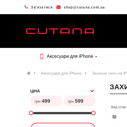
Зв'язатися
shop@cutana.com.ua
Аксесуари для iPhone
Аксесуари для iPhone
Захисне скло на i
ЗАХИ
ЦІНА
грн
грн
Вид сітки: