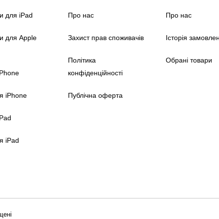
и для iPad
Про нас
Про нас
и для Apple
Захист прав споживачів
Історія замовле
Політика
Обрані товари
iPhone
конфіденційності
я iPhone
Публічна оферта
iPad
я iPad
захищені