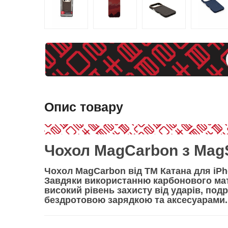
Опис товару
Чохол MagCarbon з MagS
Чохол MagCarbon від ТМ Катана для iPh
Завдяки використанню
карбонового ма
високий рівень захисту від ударів, по
бездротовою зарядкою та аксесуарами.