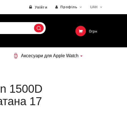
Профіль
UAH
Увійти
0грн
Аксесуари для Apple Watch
n 1500D
атана 17