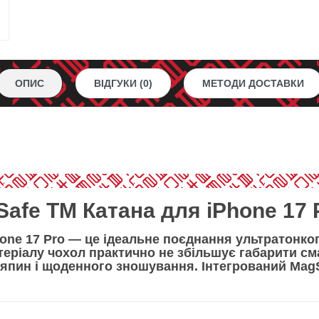
ОПИС
ВІДГУКИ (0)
МЕТОДИ ДОСТАВКИ
afe ТМ Катана для iPhone 17 
one 17 Pro
— це ідеальне поєднання
ультратонког
теріалу
чохол практично не збільшує габарити с
дряпин і щоденного зношування. Інтегрований
Mag