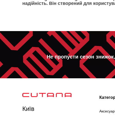
надійність
. Він створений для користув
Не пропусти сезон знижок
Категор
Київ
Аксесуар