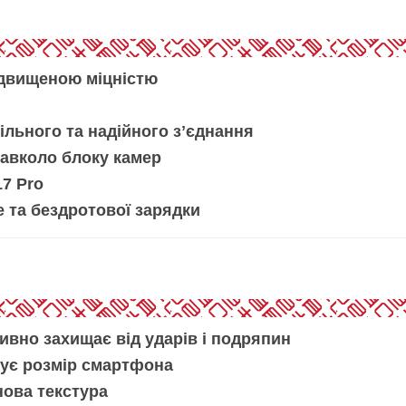
ідвищеною міцністю
ільного та надійного зʼєднання
авколо блоку камер
17 Pro
 та бездротової зарядки
вно захищає від ударів і подряпин
ує розмір смартфона
ова текстура