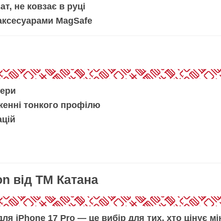
т, не ковзає в руці
 аксесуарами MagSafe
мери
женні тонкого профілю
ацій
n від ТМ Катана
для iPhone 17 Pro
— це вибір для тих, хто цінує
мі