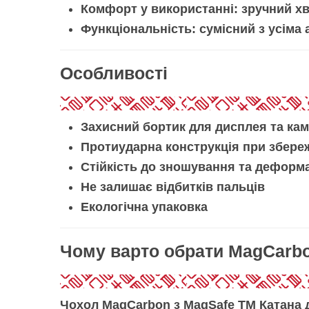
Комфорт у використанні:
зручний хва
Функціональність:
сумісний з усіма
Особливості
Захисний бортик для дисплея та ка
Протиударна конструкція при збере
Стійкість до зношування та деформ
Не залишає відбитків пальців
Екологічна упаковка
Чому варто обрати MagCarbo
Чохол MagCarbon з MagSafe ТМ Катана 